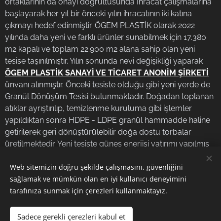
ortaklarının da onayı doğrultusunda İhracat çalışmalarına
başlayarak her yıl bir önceki yılın ihracatının iki katına
çıkmayı hedef edinmiştir. ÖGEM PLASTİK olarak 2022
yılında daha yeni ve farklı ürünler sunabilmek için 17.380
m2 kapalı ve toplam 22.900 m2 alana sahip olan yeni
tesise taşınılmıştır. Yılın sonunda nevi değişikliği yaparak
ÖGEM PLASTİK SANAYİ VE TİCARET ANONİM ŞİRKETİ
ünvanı alınmıştır. Önceki tesiste olduğu gibi yeni yerde de
Granül Dönüşüm Tesisi bulunmaktadır. Doğadan toplanan
atıklar ayrıştırılıp, temizlenme kuruluma gibi işlemler
yapıldıktan sonra HDPE - LDPE granül hammadde haline
getirilerek geri dönüştürülebilir doğa dostu torbalar
üretilmektedir. Yeni tesiste güneş enerjisi yatırımı yapılmış
olup, toplam 3000 KW güneş enerjisi üretilmektedir.
Web sitemizin doğru şekilde çalışmasını, güvenliğini
sağlamak ve mümkün olan en iyi kullanıcı deneyimini
tarafınıza sunmak için çerezleri kullanmaktayız.
Görseller
Pexels
tarafından sağlanmıştır
Sadece gerekli çerezleri kabul et