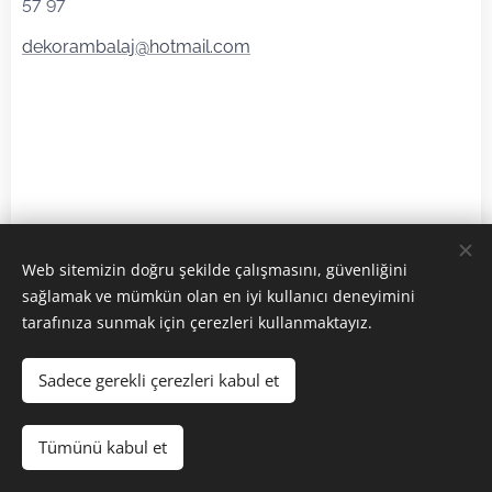
57 97
dekorambalaj@hotmail.com
Web sitemizin doğru şekilde çalışmasını, güvenliğini
sağlamak ve mümkün olan en iyi kullanıcı deneyimini
tarafınıza sunmak için çerezleri kullanmaktayız.
Görseller
Pexels
tarafından sağlanmıştır
Sadece gerekli çerezleri kabul et
Cookies
Languages
Tümünü kabul et
Türkçe
English
Français
Deutsch
Español