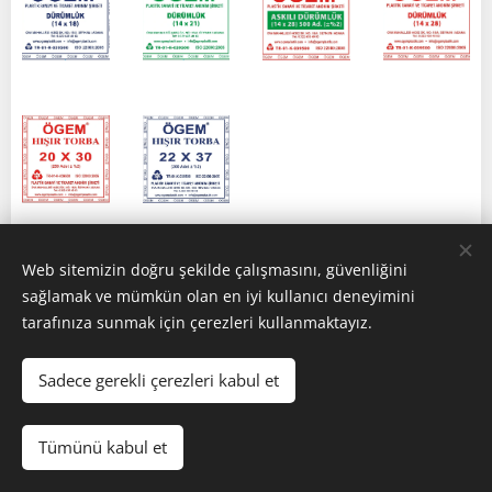
Web sitemizin doğru şekilde çalışmasını, güvenliğini
sağlamak ve mümkün olan en iyi kullanıcı deneyimini
tarafınıza sunmak için çerezleri kullanmaktayız.
Görseller
Pexels
tarafından sağlanmıştır
Sadece gerekli çerezleri kabul et
Cookies
Languages
Tümünü kabul et
Türkçe
English
Français
Deutsch
Español